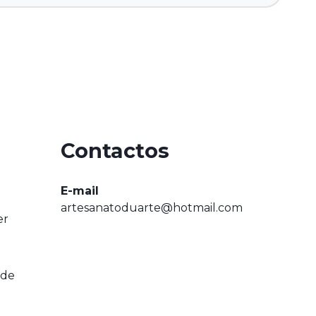
Contactos
E-mail
artesanatoduarte@hotmail.com
er
ade