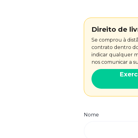
e
Direito de li
Se comprou à distân
contrato dentro do
indicar qualquer m
nos comunicar a su
Exerce
Nome